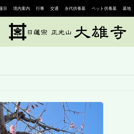
蓮宗
境内案内
行事
交通
永代供養墓
ペット供養墓
墓地