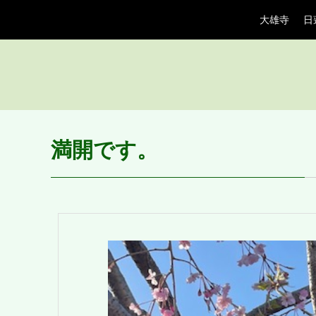
大雄寺
日
満開です。